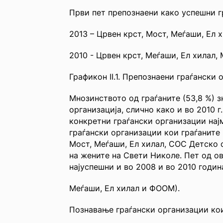
Први пет препознаени како успешни г
2013 – Црвен крст, Мост, Меѓаши, Ел 
2010 - Црвен крст, Меѓаши, Ел хилал
Графикон II.1. Препознаени граѓански
Мнозинството од граѓаните (53,8 %) з
организациja, слично како и во 2010 г
конкретни граѓански организации нај
граѓански организации кои граѓаните 
Мост, Меѓаши, Ел хилал, СОС Детско 
на жените на Свети Николе. Пет од о
најуспешни и во 2008 и во 2010 годин
Меѓаши, Ел хилал и ФООМ).
Познавање граѓански организации кои