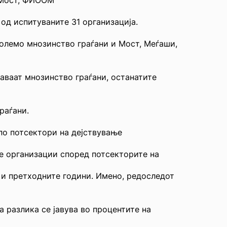
 од испитуваните 31 организација.
големо мнозинство граѓани и Мост, Меѓаши,
аваат мнозинство граѓани, останатите
раѓани.
по потсектори на дејствување
те организации според потсекторите на
 и претходните години. Имено, редоследот
 разлика се јавува во процентите на