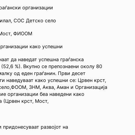
раѓански организации
хилал, СОС Детско село
, Мост, ФИООМ
 организации како успешни
наат да наведат успешна граѓанска
. (52,6 %). Вкупно се препознаени околу 80
малку од еден граѓанин. Први десет
ги наведуваат како успешни се: Црвен крст,
село,ФООМ, ЗНМ, Аква, Аман и Организација
вие организации беа наведени како
а (Црвен крст, Мост,
 придонесуваат развојот на