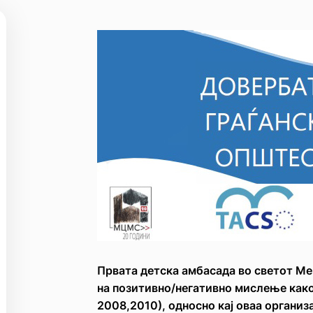
Првата детска амбасада во светот Ме
на позитивно/негативно мислење како
2008,2010), односно кај оваа организ