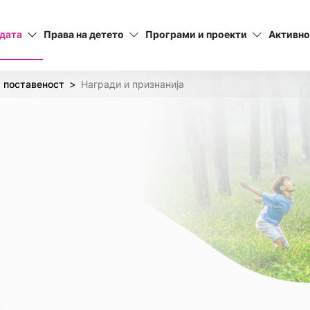
дата
Права на детето
Програми и проекти
Активно
 поставеност
Награди и признанија