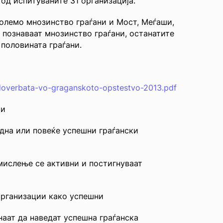
 од испитуваните 31 организација.
големо мнозинство граѓани и Мост, Меѓаши,
 познаваат мнозинство граѓани, останатите
 половината граѓани.
doverbata-vo-graganskoto-opstestvo-2013.pdf
ии
една или повеќе успешни граѓански
 мислење се активни и постигнуваат
 организации како успешни
наат да наведат успешна граѓанска