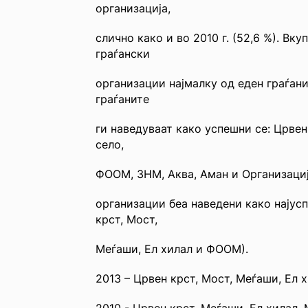
организациja,
слично како и во 2010 г. (52,6 %). Вк
граѓански
организации најмалку од еден граѓан
граѓаните
ги наведуваат како успешни се: Црвен
село,
ФООМ, ЗНМ, Аква, Аман и Организациј
организации беа наведени како најусп
крст, Мост,
Меѓаши, Ел хилал и ФООМ).
2013 – Црвен крст, Мост, Меѓаши, Ел 
2010 - Црвен крст, Меѓаши, Ел хилал