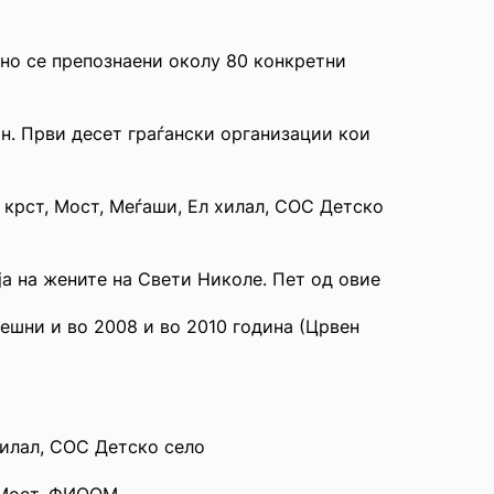
упно се препознаени околу 80 конкретни
ин. Први десет граѓански организации кои
 крст, Мост, Меѓаши, Ел хилал, СОС Детско
а на жените на Свети Николе. Пет од овие
ешни и во 2008 и во 2010 година (Црвен
хилал, СОС Детско село
, Мост, ФИООМ