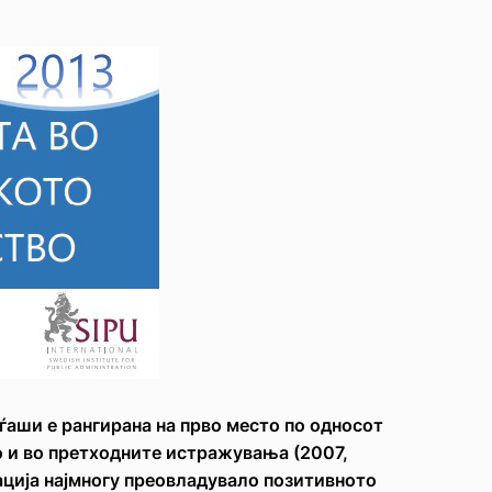
ѓаши е рангирана на прво место по односот
 и во претходните истражувања (2007,
ација најмногу преовладувало позитивното