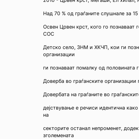
Над 70 % од граѓаните слушнале за 15
Освен Црвен крст, кого го познаваат 
СОС
Детско село, ЗНМ и ХКЧП, кои ги позн
организации
ги познаваат помалку од половината г
Доверба во граѓанските организации 
Довербата на граѓаните во граѓански
дејствување е речиси идентична како
на
секторите останал непроменет, додека
зголемената