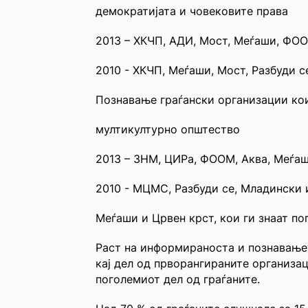
демократијата и човековите права
2013 – ХКЧП, АДИ, Мост, Меѓаши, ФО
2010 - ХКЧП, Меѓаши, Мост, Разбуди 
Познавање граѓански организации ко
мултикултурно општество
2013 – ЗНМ, ЦИРа, ФООМ, Аква, Меѓа
2010 - МЦМС, Разбуди се, Младинск
Меѓаши и Црвен крст, кои ги знаат по
Раст на информираноста и познавањет
кај дел од прворангираните организац
поголемиот дел од граѓаните.