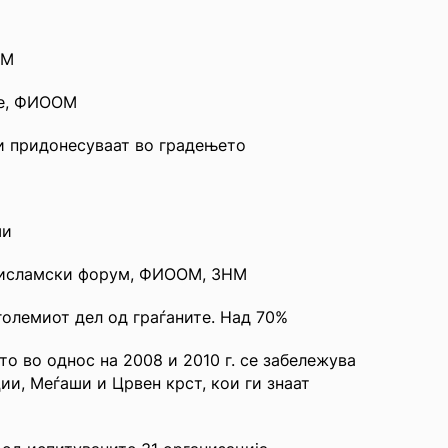
ОМ
се, ФИООМ
и придонесуваат во градењето
ши
и исламски форум, ФИООМ, ЗНМ
големиот дел од граѓаните. Над 70%
о во однос на 2008 и 2010 г. се забележува
ии, Меѓаши и Црвен крст, кои ги знаат