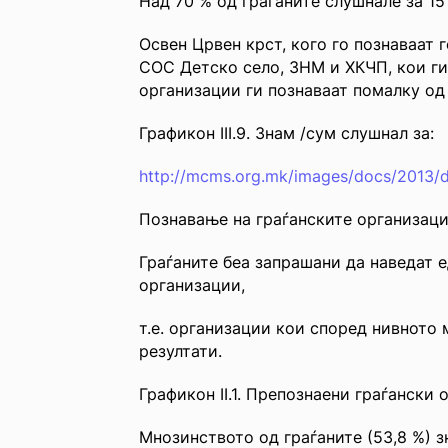
Над 70 % од граѓаните слушнале за 15
Освен Црвен крст, кого го познаваат 
СОС Детско село, ЗНМ и ХКЧП, кои ги
организации ги познаваат помалку од
Графикон III.9. Знам /сум слушнал за:
http://mcms.org.mk/images/docs/2013/
Познавање на граѓанските организац
Граѓаните беа запрашани да наведат 
организации,
т.е. организации кои според нивното
резултати.
Графикон II.1. Препознаени граѓански
Мнозинството од граѓаните (53,8 %) з