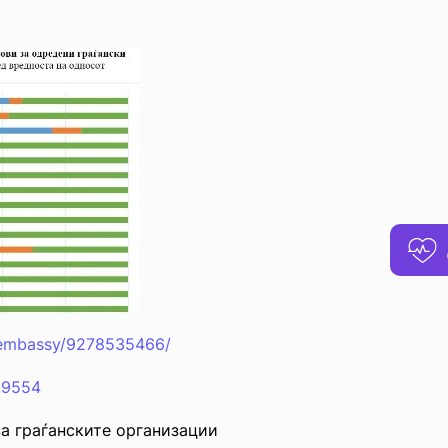
s_embassy/9278535466/
d=9554
а граѓанските организации