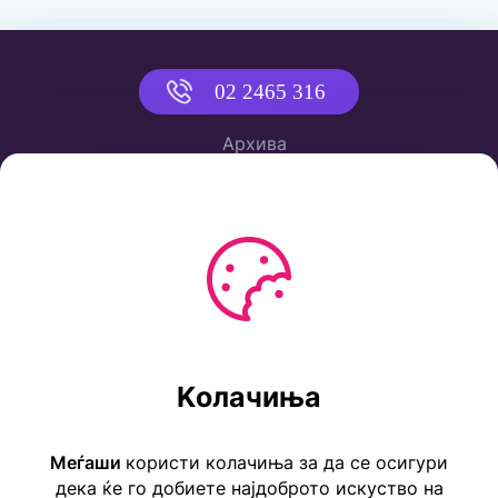
02 2465 316
Архива
Политика за приватност
Услови за користење
Ул. Коста Новаковиќ 22а, Скопје
Kолачиња
Тел: ++389 2 2465 316
E-mail: info@childrensembassy.org.mk
Меѓаши
користи колачиња за да се осигури
дека ќе го добиете најдоброто искуство на