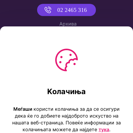
02 2465 316
Архива
Политика за приватност
Услови за користење
Ул. Коста Новаковиќ 22а, Скопје
Kолачиња
Тел: ++389 2 2465 316
E-mail: info@childrensembassy.org.mk
Меѓаши
користи колачиња за да се осигури
дека ќе го добиете најдоброто искуство на
нашата веб-страница. Повеќе информации за
колачињата можете да најдете
тука
.