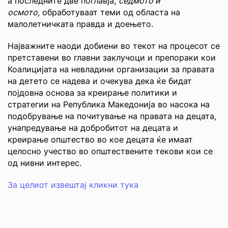
а последните две поглавја,
седмото и
осмото,
обработуваат теми од областа на
малолетничката правда и доењето.
Најважните наоди добиени во текот на процесот се
претставени во главни заклучоци и препораки кои
Коалицијата на невладини организации за правата
на детето се надева и очекува дека ќе бидат
појдовна основа за креирање политики и
стратегии на Република Македонија во насока на
подобрување на почитување на правата на децата,
унапредување на добробитот на децата и
креирање општество во кое децата ќе имаат
целосно учество во општествените текови кои се
од нивни интерес.
За целиот извештај кликни тука