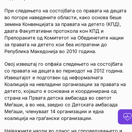
При следењето на состојбата со правата на децата
во погоре наведените области, како основа беше
земена Конвенцијата за правата на детето (КПД),
двата Факултативни протокола кон КПД и
Препораките од Комитетот на Обединетите нации
за правата на детето кои беа испратени до
Република Македонија во 2010 година.
Овој извештај го опфаќа следењето на состојбата
со правата на децата во периодот на 2012 година.
Извештајот е подготвен од неформалната
Коалиција на невладини организации за правата на
детето, којашто е основана и координирана од
страна на Првата детска амбасада во светот
Меѓаши, а во неа, заедно со Детската амбасада
Меѓаши, членуваат 14 организации и една
коалиција на граѓански организации.
Најважните наоди во однос на спроведувањето и