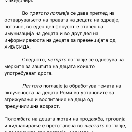
Македонија.
Во
третото поглавје
се дава преглед на
остварувањето на правата на децата на здравје,
поточно, во еден дел фокусот е ставен на
имунизација на децата и во друг дел на
информираноста на децата за превенцијата од
ХИВ/СИДА.
Следното,
четврто
поглавје се однесува на
мерките за заштита на децата коишто
употребуваат дрога.
Петтото
поглавје ја обработува темата на
вклученоста на децата Роми во установите за
згрижување и воспитание на деца од
предучилишна возраст.
Положбата на децата жртви на продажба, трговија
и киднапирање е претставена во
шестото
поглавје,