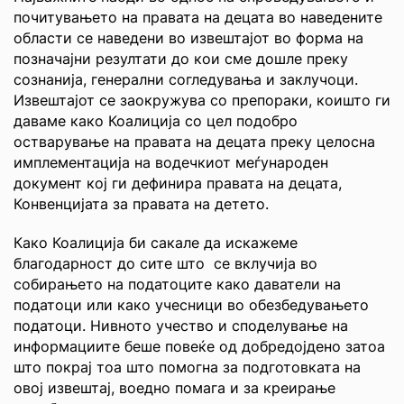
почитувањето на правата на децата во наведените
области се наведени во извештајот во форма на
позначајни резултати до кои сме дошле преку
сознанија, генерални согледувања и заклучоци.
Извештајот се заокружува со препораки, коишто ги
даваме како Коалиција со цел подобро
остварување на правата на децата преку целосна
имплементација на водечкиот меѓународен
документ кој ги дефинира правата на децата,
Конвенцијата за правата на детето.
Како Коалиција би сакале да искажеме
благодарност до сите што се вклучија во
собирањето на податоците како даватели на
податоци или како учесници во обезбедувањето
податоци. Нивното учество и споделување на
информациите беше повеќе од добредојдено затоа
што покрај тоа што помогна за подготовката на
овој извештај, воедно помага и за креирање