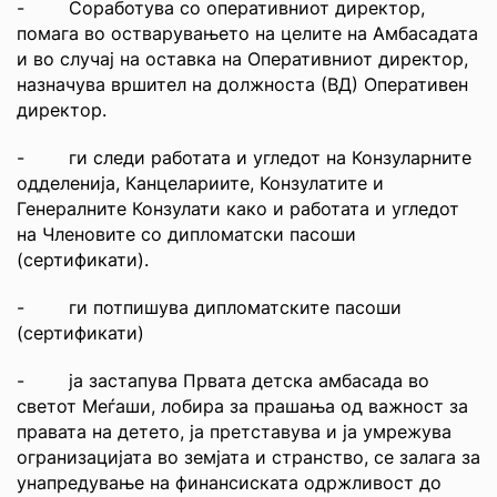
- Соработува со оперативниот директор,
помага во остварувањето на целите на Амбасадата
и во случај на оставка на Оперативниот директор,
назначува вршител на должноста (ВД) Оперативен
директор.
- ги следи работата и угледот на Конзуларните
одделенија, Канцелариите, Конзулатите и
Генералните Конзулати како и работата и угледот
на Членовите со дипломатски пасоши
(сертификати).
- ги потпишува дипломатските пасоши
(сертификати)
- ја застапува Првата детска амбасада во
светот Меѓаши, лобира за прашања од важност за
правата на детето, ја претставува и ја умрежува
огранизацијата во земјата и странство, се залага за
унапредување на финансиската одржливост до