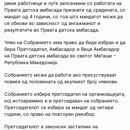
јавни работници и луѓе запознаени со работата на
Првата детска амбасада признати од средината, со
мандат од 4 години, со тоа што мандатот може да
се обнови во зависност од ангажманот и
резултатите во Првата детска амбасада.
Член на Собранието има право да биде избран и да
бира Претседател, Амбасадор и Вице Амбасадор
на Првата детска амбасада во светот Меѓаши –
Република Македонија.
Собранието може да работи ако присуствуваат
повеќе од половината од вкупниот број членови.
Собранието избира претседател на организацијата,
кој истовремено е и претседавач на собранието.
Претседателот се избира за мандат од четири
години, со право на повторен реизбор.
Претседателот е законски застапник на