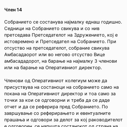
Член 14
Собранието се состанува најмалку еднаш годишно.
Седници на Собранието свикува и со нив
претседава Претседателот на Здружението, кој е
истовремено и Претседател на Собранието. При
отсуство на претседателот, собрание свикува
Амбасадаорот или во негово отсуство Вице
амбасададорот, на барање на најмалку 3 членови
или на барање на Оперативниот директор.
Членови од Оперативниот колегиум може да
присуствува на состаноци на собранието само на
покана на Оперативниот директор и тоа само за
точки за кои се одговорни и треба да се даде
отчет и да се реферира пред Собранието. По
завршување со реферирањето и евентуалните
прашања и одговори за делот за кој раководителот
е одговорен, се напушта состанокот од страна на