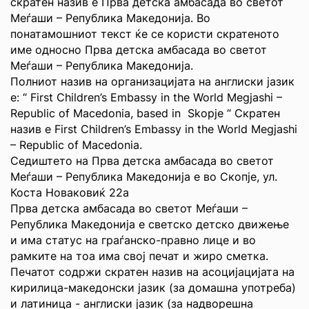
скратен назив е Прва детска амбасада во светот
Меѓаши – Република Македонија. Во
понатамошниот текст ќе се користи скратеното
име односно Прва детска амбасада во светот
Меѓаши – Република Македонија.
Полниот назив на организацијата на англиски јазик
е: “ First Children’s Embassy in the World Megjashi –
Republic of Macedonia, based in Skopje “ Скратен
назив е First Children’s Embassy in the World Megjashi
– Republic of Macedonia.
Седиштето на Прва детска амбасада во светот
Меѓаши – Република Македонија е во Скопје, ул.
Коста Новаковиќ 22а
Прва детска амбасада во светот Меѓаши –
Република Македонија е светско детско движење
и има статус на граѓанско-правно лице и во
рамките на тоа има свој печат и жиро сметка.
Печатот содржи скратен назив на асоцијацијата на
кирилица-македонски јазик (за домашна употреба)
и латиница - англиски јазик (за надворешна