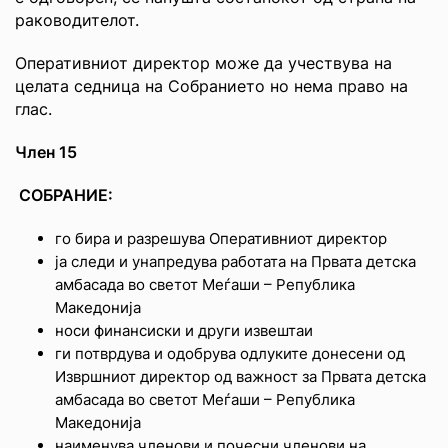
раководителот.
Оперативниот директор може да учествува на
целата седница на Собранието но нема право на
глас.
Член 15
СОБРАНИЕ
:
го бира и разрешува Оперативниот директор
ја следи и унапредува работата на Првата детска
амбасада во светот Меѓаши – Република
Македонија
носи финансиски и други извештаи
ги потврдува и одобрува одлуките донесени од
Извршниот директор од важност за Првата детска
амбасада во светот Меѓаши – Република
Македонија
наименува членови и почесни членови на