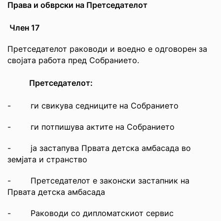
Права и обврски на Претседателот
Член 17
Претседателот раководи и воедно е одговорен за
својата работа пред Собранието.
Претседателот:
- ги свикува седниците на Собранието
- ги потпишува актите на Собранието
- ја застапува Првата детска амбасада во
земјата и странство
- Претседателот е законски застапник на
Првата детска амбасада
- Раководи со дипломатскиот сервис