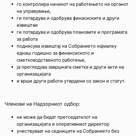
го контролира начинот на работењето на органот
на управување,
ги потврдува и одобрува финасиските и други
извештаи
ги потврдува и одобрува плановите и програмата
за работа
поднесува извештај на Собранието најмалку
еднаш годишно за финансиското и
сметководственото работење,
ја прегледува завршната сметка и други акти на
организацијата
и врши други работи утврдени со закон и статут.
Членови на Надзорниот одбор:
не може да бидат претседателот на
организацијата и оперативниот директор
учествуваат на седниците на Собранието без