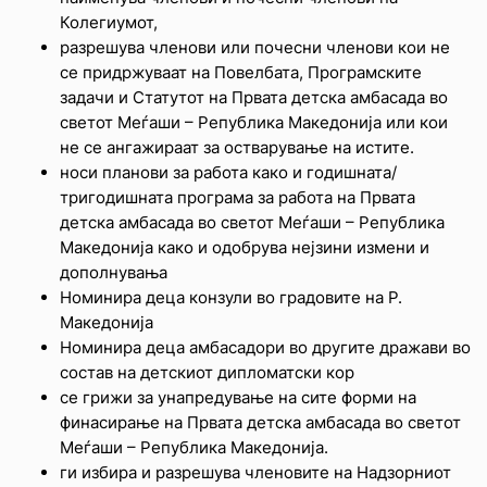
Колегиумот,
разрешува членови или почесни членови кои не
се придржуваат на Повелбата, Програмските
задачи и Статутот на Првата детска амбасада во
светот Меѓаши – Република Македонија или кои
не се ангажираат за остварување на истите.
носи планови за работа како и годишната/
тригодишната програма за работа на Првата
детска амбасада во светот Меѓаши – Република
Македонија како и одобрува нејзини измени и
дополнувања
Номинира деца конзули во градовите на Р.
Македонија
Номинира деца амбасадори во другите дражави во
состав на детскиот дипломатски кор
се грижи за унапредување на сите форми на
финасирање на Првата детска амбасада во светот
Меѓаши – Република Македонија.
ги избира и разрешува членовите на Надзорниот