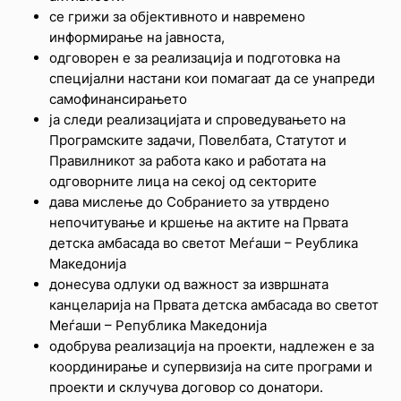
се грижи за објективното и навремено
информирање на јавноста,
одговорен е за реализација и подготовка на
специјални настани кои помагаат да се унапреди
самофинансирањето
ја следи реализацијата и спроведувањето на
Програмските задачи, Повелбата, Статутот и
Правилникот за работа како и работата на
одговорните лица на секој од секторите
дава мислење до Собранието за утврдено
непочитување и кршење на актите на Првата
детска амбасада во светот Меѓаши – Реублика
Македонија
донесува одлуки од важност за извршната
канцеларија на Првата детска амбасада во светот
Меѓаши – Република Македонија
одобрува реализација на проекти, надлежен е за
координирање и супервизија на сите програми и
проекти и склучува договор со донатори.