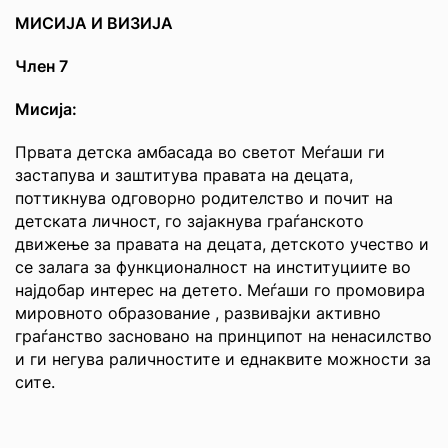
МИСИЈА И ВИЗИЈА
Член 7
Мисија:
Првата детска амбасада во светот Меѓаши ги
застапува и заштитува правата на децата,
поттикнува одговорно родителство и почит на
детската личност, го зајакнува граѓанското
движење за правата на децата, детското учество и
се залага за функционалност на институциите во
најдобар интерес на детето. Меѓаши го промовира
мировното образование , развивајки активно
граѓанство засновано на принципот на ненасилство
и ги негува раличностите и еднаквите можности за
сите.