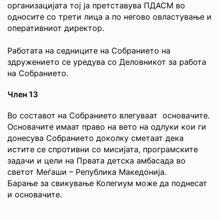
организацијата тој ја претставува ПДАСМ во
односите со трети лица а по негово овластување и
оперативниот директор.
Работата на седниците на Собранието на
здружението се уредува со Деловникот за работа
на Собранието.
Член 13
Во составот на Собранието влегуваат основачите.
Основачите имаат право на вето на одлуки кои ги
донесува Собранието доколку сметаат дека
истите се спротивни со мисијата, програмските
задачи и цели на Првата детска амбасада во
светот Меѓаши – Република Македонија.
Барање за свикување Колегиум може да поднесат
и основачите.