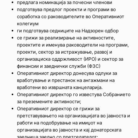
предлага номинација за почесни членови
подготвува предлог проекти и програми во
соработка со раководителите во Оперативниот
колегиум
ги подготвува седниците на Надзорен одбор
се грижи за реализирање на активностите,
проектите и именува раководители на програми,
проекти, сектор за истражување, развој и
организациска оддржливост (ИРО) и сектор за
финансии и заеднички служби (ФЗС)
Оперативниот директор донесува одлуки за
вработување и престанок на ангажмани на
вработени во извршната канцеларија.
Оперативниот директор го известува Собранието
за преземените активности;
Оперативниот директор се грижи за
претставувањето на организацијата во јавноста и
работи на подобрување на имиџот на
организацијата во јавноста и кај донаторската
заедница заедно со претседателот;