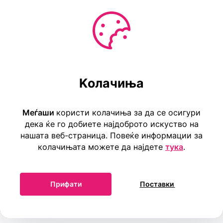
Оперативниот директор учествува на седниците на
Собранието без право на глас.
Права и обврски на Оперативен колегиум
Kолачиња
Член 21
Меѓаши
користи колачиња за да се осигури
Оперативен орган на Првата детска амбасада во
дека ќе го добиете најдоброто искуство на
светот Меѓаши – Република Македонија е
нашата веб-страница. Повеќе информации за
Оперативниот колегиум.
колачињата можете да најдете
тука
.
Оперативниот колегиум го сочинуваат:
Оперативниот директор
Прифати
Поставки
Оперативниот колегиум:
- Програмски сектор