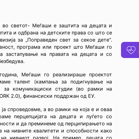
 во светот- Меѓаши е заштита на децата и
штита и одбрана на детските права со што се
изија за „Поправеден свет за секое дете“.
вност, програма или проект што Меѓаши го
за застапување на правата на децата и со
безбедува.
година, Меѓаши го реализираше проектот
маме талент (кампања за подигнување на
от за комуникациски студии (во рамки на
RK 2.0), финансиски поддржан од ЕУ.
ја спроведовме, а во рамки на која е и оваа
раме перцепцијата на децата и луѓето со
чности и да преминеме од перципирањето на
а на нивните квалитети и способности како
на нивниот развој. На пример, децата со