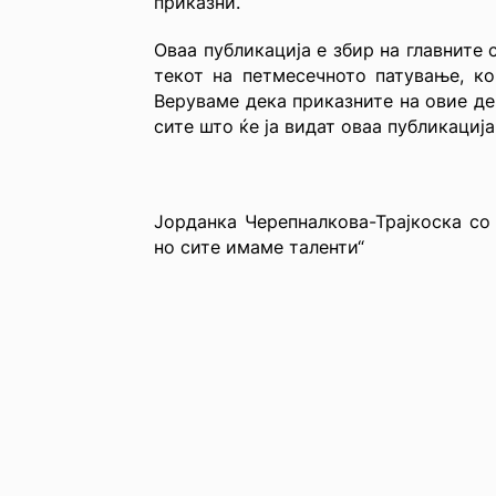
приказни.
Оваа публикација е збир на главните 
текот на петмесечното патување, ко
Веруваме дека приказните на овие д
сите што ќе ја видат оваа публикација
Јорданка Черепналкова-Трајкоска со
но сите имаме таленти“