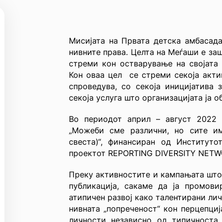
Мисијата на Првата детска амбасада
нивните права. Целта на Меѓаши е за
стреми кон остварување на својата в
Кон оваа цел се стреми секоја акти
спроведува, со секоја иницијатива 
секоја услуга што организацијата ја о
Во периодот април – август 2022 
„Можеби сме различни, но сите и
свеста)“, финансиран од Институт
проектот REPORTING DIVERSITY NETWO
Преку активностите и кампањата што 
публикација, сакаме да ја промови
атипичен развој како талентирани ли
нивната „попреченост“ кон перцепциј
личности независно од типичноста 