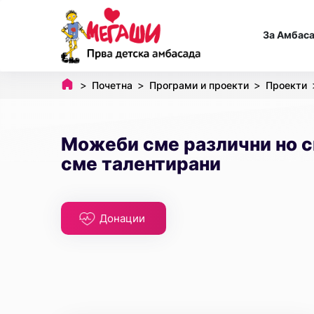
За Амбас
Почетна
Програми и проекти
Проекти
Можеби сме различни но с
сме талентирани
Донации