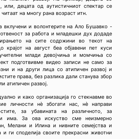
, или, децата од аутистичниот спектар се
читаат на многу рана возраст итн.
а вклучени и волонтерите на Ало Бушавко -
готвеност за работа и младешки дух додаде
еирањето на сите содржини во текот на
о крајот на август беа објавени пет куси
лучителни млади девојчиња и момчиња со
оект подготвивме видео записи не само за
зни и на други лица со атипичен развој и
истите права, без разлика дали станува збор
ли атипичен развој.
уално и како организација го стекнавме во
ие личности нѐ збогати нас, нѐ направи
остите, за убавината на различното, за
ги има. За ова искуство сме неизмерно
ан, Мелани и Илина и нивните семејства и
а и ги споделија своите прекрасни животни