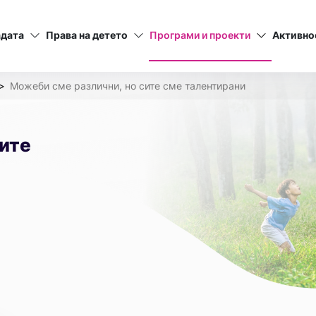
адата
Права на детето
Програми и проекти
Активно
Можеби сме различни, но сите сме талентирани
ите