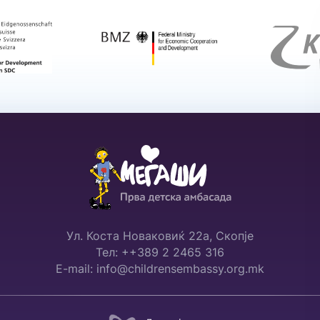
Ул. Коста Новаковиќ 22а, Скопје
Тел: ++389 2 2465 316
E-mail: info@childrensembassy.org.mk