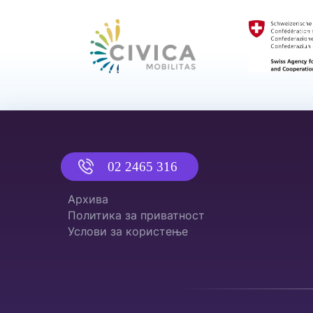
02 2465 316
Архива
Политика за приватност
Услови за користење