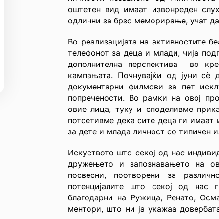
оштетен вид имаат извонреден слух
одлични за брзо меморирање, учат да 
Во реализацијата на активностите бе
телефонот за деца и млади, чија под
дополнителна перспектива во кр
кампањата. Почнувајќи од јуни сè д
документарни филмови за пет иск
попречености. Во рамки на овој пр
овие лица, туку и споделивме прика
потсетивме дека сите деца ги имаат 
за дете и млада личност со типичен и
Искуството што секој од нас индивид
дружењето и запознавањето на ов
посвесни, поотворени за различн
потенцијалите што секој од нас 
благодарни на Ружица, Ренато, Осм
ментори, што ни ја укажаа довербат