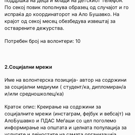
поддршка на деца и млади на детскиот телефон.
По секој повик пополнува образец од случајот и го
испраќа до координаторот на Ало Бушавко. На
крајот од секој месец обезбедува извештај за
остварените дежурства.
Потребен број на волонтери: 10
2.Социјални мрежи
Име на волонтерска позиција- автор на содржини
за социјални медиуми ( студент/ка, дипломиран/а
и/или средношколец/ка)
Краток опис: Креирање на содржини за
социјалните мрежи (инстаграм, фејбук и вебсајт) на
АлоБушавко и ПДАС Меѓаши со цел поголемо
информирање на општата и целната популација за
услугите и дејностите на самата организација.