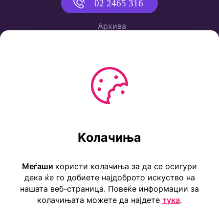
02 2465 316
Архива
Политика за приватност
Услови за користење
Ул. Коста Новаковиќ 22а, Скопје
Kолачиња
Тел: ++389 2 2465 316
E-mail: info@childrensembassy.org.mk
Меѓаши
користи колачиња за да се осигури
дека ќе го добиете најдоброто искуство на
нашата веб-страница. Повеќе информации за
колачињата можете да најдете
тука
.