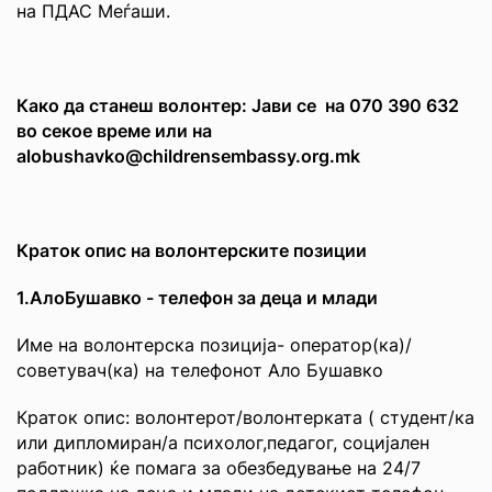
на ПДАС Меѓаши.
Како да станеш волонтер: Јави се на 070 390 632
во секое време или на
alobushavko@childrensembassy.org.mk
Краток опис на волонтерските позиции
1.АлоБушавко - телефон за деца и млади
Име на волонтерска позиција- оператор(ка)/
советувач(ка) на телефонот Ало Бушавко
Краток опис: волонтерот/волонтерката ( студент/ка
или дипломиран/а психолог,педагог, социјален
работник) ќе помага за обезбедување на 24/7