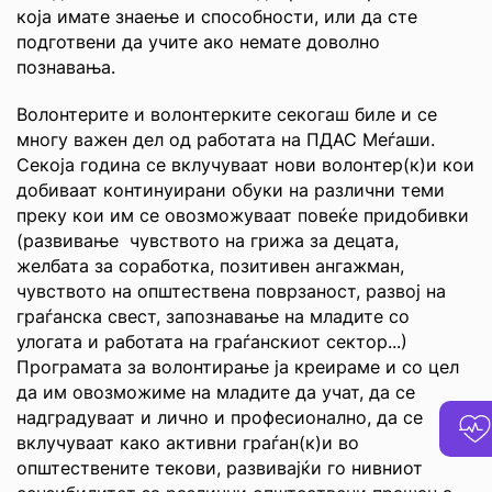
која имате знаење и способности, или да сте
подготвени да учите ако немате доволно
познавања.
Волонтерите и волонтерките секогаш биле и се
многу важен дел од работата на ПДАС Меѓаши.
Секоја година се вклучуваат нови волонтер(к)и кои
добиваат континуирани обуки на различни теми
преку кои им се овозможуваат повеќе придобивки
(развивање чувството на грижа за децата,
желбата за соработка, позитивен ангажман,
чувството на општествена поврзаност, развој на
граѓанска свест, запознавање на младите со
улогата и работата на граѓанскиот сектор...)
Програмата за волонтирање ја креираме и со цел
да им овозможиме на младите да учат, да се
надградуваат и лично и професионално, да се
вклучуваат како активни граѓан(к)и во
општествените текови, развивајќи го нивниот