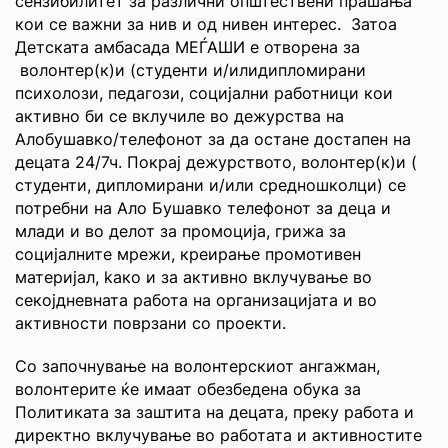
сензибилитет за различни општествени прашања
кои се важни за нив и од нивен интерес. Затоа
Детската амбасада МЕЃАШИ е отворена за
волонтер
(к)
и
(студенти и/илидипломирани
психолози, педагози, социјални работници
кои
активно би се вклучиле во
дежурств
а
на
Алобушавко/телефонот
за да остане достапен на
децата
24/7ч. Покрај дежурството, волонтер
(к)
и
(
студенти, дипломирани и/или средношколци)
се
потребни на Ало Бушавко телефонот за деца и
млади и во
делот за промоција
, грижа за
социјалните мрежи, креирање промотивен
материјал, k
ако и
за активно вклучување во
секојдневната работа на организацијата и во
активности поврзани со проекти.
Со започнување на волонтерскиот ангаж
м
ан,
волонтерите ќе имаат обезбедена обука за
Политиката за заштита на децата, преку работа и
директно вклучување во работата и активностите