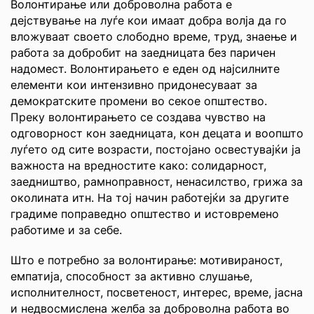
Волонтирање или доброволна работа е
дејствување на луѓе кои имаат добра волја да го
вложуваат своето слободно време, труд, знаење и
работа за добробит на заедницата без паричен
надомест. Волонтирањето е еден од најсилните
елементи кои интензивно придонесуваат за
демократските промени во секое општество.
Преку волонтирањето се создава чувство на
одговорност кон заедницата, кон децата и воопшто
луѓето од сите возрасти, постојано освестувајќи ја
важноста на вредностите како: солидарност,
заедништво, рамноправност, ненасилство, грижа за
околината итн. На тој начин работејќи за другите
градиме поправедно општество и истовремено
работиме и за себе.
Што е потребно за волонтирање: мотивираност,
емпатија, способност за активно слушање,
исполнителност, посветеност, интерес, време, јасна
и недвосмислена желба за доброволна работа во