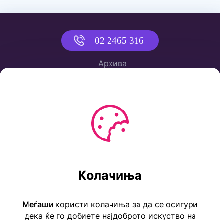
02 2465 316
Архива
Политика за приватност
Услови за користење
Ул. Коста Новаковиќ 22а, Скопје
Kолачиња
Тел: ++389 2 2465 316
E-mail: info@childrensembassy.org.mk
Меѓаши
користи колачиња за да се осигури
дека ќе го добиете најдоброто искуство на