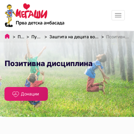
Toggle
navigat
Почетна
Публикации
Заштита на децата во Република Македонија
Позитивна дисциплина
Позитивна дисциплина
Донации