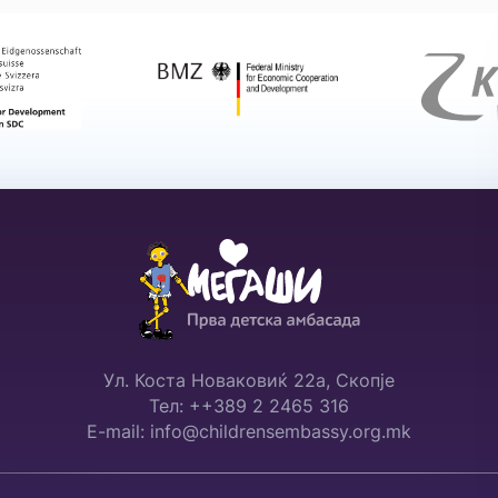
Ул. Коста Новаковиќ 22а, Скопје
Тел: ++389 2 2465 316
E-mail: info@childrensembassy.org.mk