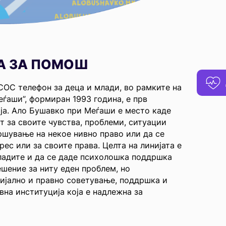
А ЗА ПОМОШ
СОС телефон за деца и млади, во рамките на
еѓаши”, формиран 1993 година, е прв
ја. Ало Бушавко при Меѓаши е место каде
т за своите чувства, проблеми, ситуации
кршување на некое нивно право или да се
ес или за своите права. Целта на линијата е
младите и да се даде психолошка поддршка
ешение за ниту еден проблем, но
ијално и правно советување, поддршка и
на институција која е надлежна за