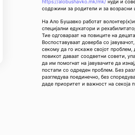
https://alobushavko.mk/mk/
нуди и сов
содржини за родители и за возрасни 
На Ало Бушавко работат волонтер(к)и 
специјални едукатори и рехабилитатор
Тие одговараат на повиците на децата
Воспоставуваат доверба со јавувачот
секому да го искаже својот проблем,
повикот даваат соодветни совети, уп
да им помогнат на јавувачите да изна
постапи со одреден проблем. Без разл
разгледува поединечно, без споредува
даде приоритет и важност на секоја 