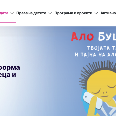
дата
Права на детето
Програми и проекти
Активно
тформа
еца и