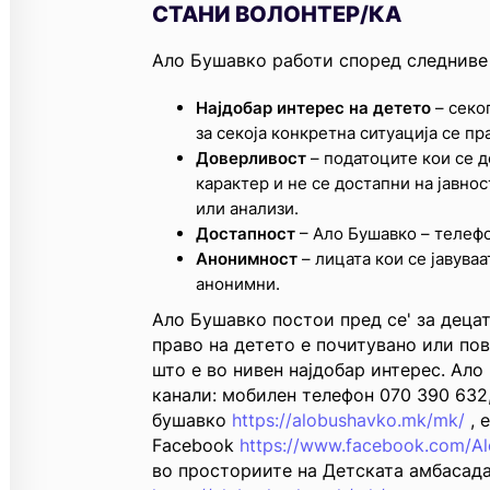
СТАНИ ВОЛОНТЕР/КА
Ало Бушавко работи според следниве 
Најдобар интерес на детето
– секо
за секоја конкретна ситуација се пр
Доверливост
– податоците кои се д
карактер и не се достапни на јавнос
или анализи.
Достапност
– Ало Бушавко – телефо
Анонимност
– лицата кои се јавуваа
анонимни.
Ало Бушавко постои пред се' за деца
право на детето е почитувано или пов
што е во нивен најдобар интерес. Ал
канали: мобилен телефон 070 390 632,
бушавко
https://alobushavko.mk/mk/
, 
Facebook
https://www.facebook.com/A
во просториите на Детската амбасада