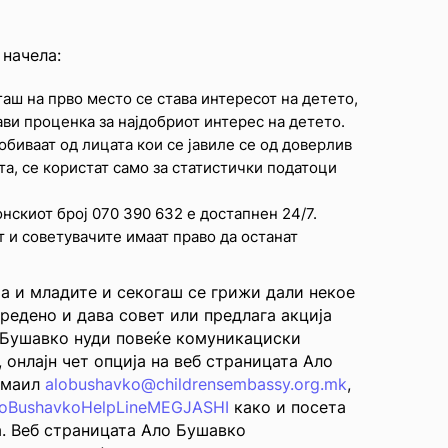
начела:
гаш на прво место се става интересот на детето,
ави проценка за најдобриот интерес на детето.
обиваат од лицата кои се јавиле се од доверлив
та, се користат само за статистички податоци
нскиот број 070 390 632 е достапнен 24/7.
т и советувачите имаат право да останат
та и младите и секогаш се грижи дали некое
редено и дава совет или предлага акција
о Бушавко нуди повеќе комуникациски
 онлајн чет опција на веб страницата Ало
емаил
alobushavko@childrensembassy.org.mk
,
loBushavkoHelpLineMEGJASHI
како и посета
. Веб страницата Ало Бушавко