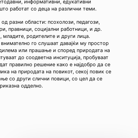
етодавни, информативни, едукативни
што работат со деца на различни теми.
од разни области: псохолози, педагози,
и, правници, социјални работници, и др.
, младите, родителите и други лица.
, внимателно го слушаат давајќи му простор
 дилема или прашање и според природата на
атуваат до соодветна инситуција, пробуваат
јдат правилно решение како е најдобро да се
ика на природата на повикот, секој повик се
ње со други слични повици, со цел да се
приказна одделно.