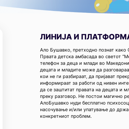
ЛИНИЈА И ПЛАТФОРМ
Ало Бушавко, претходно познат како 
Првата детска амбасада во светот “М
телефон за деца и млади во Македони
децата и младите може да разговараа
кои не ги разбираат, да пријават пре
информираат за работи од нивен интер
да се заштитат правата на децата и 
преку разговор. Не постои магично р
АлоБушавко нуди бесплатно психосоц
насочување и/или упатување до држав
конкретниот проблем.