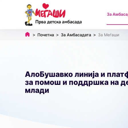
За Амбаса
Почетна
За Амбасадата
За Меѓаши
АлоБушавко линија и пла
за помош и поддршка на д
млади