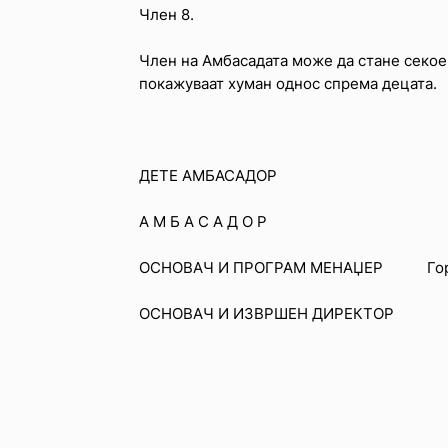
Член 8.
Член на Амбасадата може да стане секое 
покажуваат хуман однос спрема децата.
ДЕТЕ АМБАСАДОР Стеф
А М Б А С А Д О Р Н.Е. К
ОСНОВАЧ И ПРОГРАМ МЕНАЏЕР Горда
ОСНОВАЧ И ИЗВРШЕН ДИРЕКТОР М