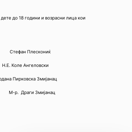
дете до 18 години и возрасни лица кои
ан Плескониќ
оле Ангеловски
на Пирковска Змијанац
-р. Драги Змијанац