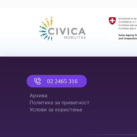
02 2465 316
Архива
Политика за приватност
Услови за користење