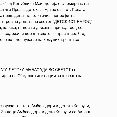
ши” од Република Македонија е формирана на
и штити Првата детска земја во светот. Првата
а невладина, неполитичка, непрофитна
 интерес на децата на светот “ДЕТСКИОТ НАРОД”
, верска, полова и државна припадност, се
 со содржини кое детсвото го прават среќно,
несе во олеснување на комуникацијата со
ПРВАТА ДЕТСКА АМБАСАДА ВО СВЕТОТ се
цијата на Обединетите нации за правата на
тсавуваат децата Амбасадори и децата Конзули,
 За деца Амбасадори и деца Конзули се бираат