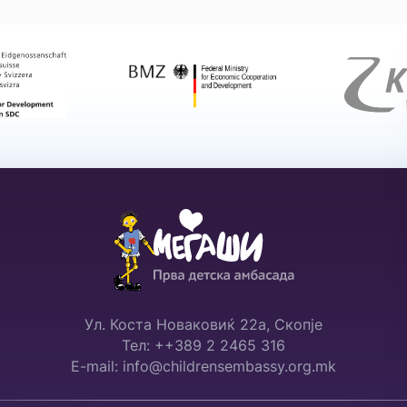
Ул. Коста Новаковиќ 22а, Скопје
Тел: ++389 2 2465 316
E-mail: info@childrensembassy.org.mk