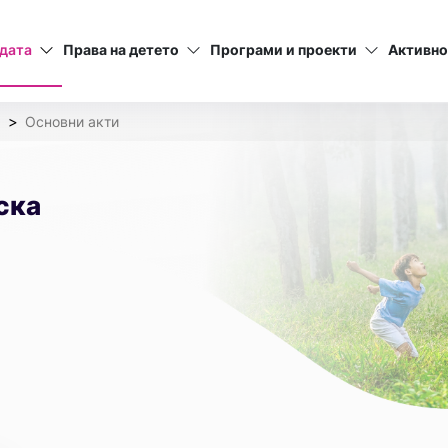
дата
Права на детето
Програми и проекти
Активно
а
Основни акти
ска