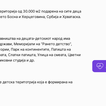
територија од 30.000 м2 подарена на сите деца
ѓето Босна и Херцеговина, Србија и Хрватаска.
савништва на децата-детскиот народ има
држави, Меморијали на “Рането детство”,
ории, Парк на континентите, Патишта на
ата, Слатки патишта, Улица на смеата, Цветни
иковни студија и др.
е детска теритотрија која е формирана на