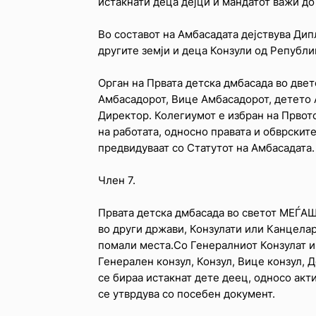
истакнати деца дејци и мандатот важи до
Во составот на Амбасадата дејствува Ди
другите земји и деца Конзули од Републи
Орган на Првата детска дмбасада во двет
Амбасадорот, Вице Амбасадорот, детето
Директор. Колегиумот е избран на Првот
на работата, односно правата и обврскит
предвидуваат со Статутот на Амбасадата.
Член 7.
Првата детска дмбасада во светот МЕЃАШ
во други држави, Конзулати или Канцела
помали места.Со Генералниот Конзулат и
Генерален конзул, Конзул, Вице конзул, 
се бираа истакнат дете деец, односо акт
се утврдува со посебен документ.