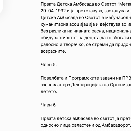
Првата Детска Амбасада во Светот “Меѓа
29. 04. 1992 и ја претставува, застапува 
Детска Амбасада во Светот е меѓународн
хуманитарна асоцијација и дејствува во
без разлика на нивната расна, национална
обидува животот на децата да го збогати
радосно и творечко, се стреми да придо
возрасните.
Член 5.
Повелбата и Програмските задачи на 
засноваат врз Декларацијата на Организа
детето.
Член 6.
Првата детска амбасада во светот ја пре
односно лица овластени од Амбасадорот.