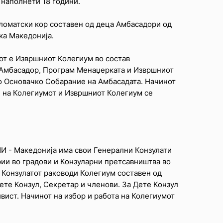
 наполнети 18 години.
пломатски кор составен од деца Амбасадори од
ка Македонија.
от е Извршниот Колегиум во состав
 Амбасадор, Програм Менаџерката и Извршниот
о Основачко Собарание на Амбасадата. Начинот
е на Колегиумот и Извршниот Колегиум се
И - Македонија има свои Генерални Конзулати
рии во градови и Конзуларни претсавништва во
 Конзулатот раководи Колегиум составен од
Дете Конзул, Секретар и членови. За Дете Конзул
ивист. Начинот на избор и работа на Колегиумот