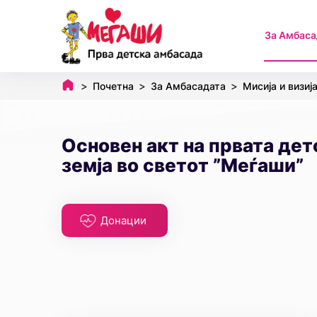
За Амбаса
Почетна
За Амбасадата
Мисија и визиј
Основен акт на првата дет
земја во светот ”Меѓаши”
Донации