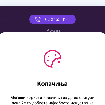
02 2465 316
Архива
Политика за приватност
Услови за користење
Ул. Коста Новаковиќ 22а, Скопје
Kолачиња
Тел: ++389 2 2465 316
E-mail: info@childrensembassy.org.mk
Меѓаши
користи колачиња за да се осигури
дека ќе го добиете најдоброто искуство на