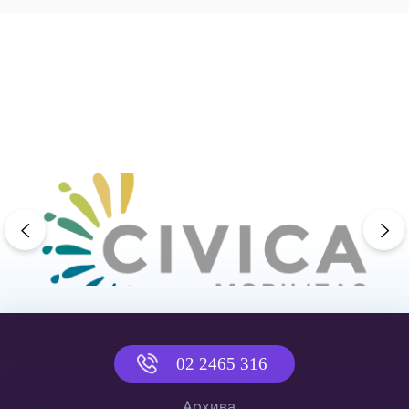
previous
ne
02 2465 316
Архива