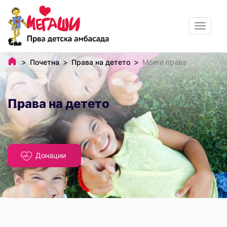
Toggle
navigat
Почетна
Права на детето
Моите права
Права на детето
Донации