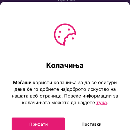
Политика за приватност
Услови за користење
Ул. Коста Новаковиќ 22а, Скопје
Kолачиња
Тел: ++389 2 2465 316
E-mail: info@childrensembassy.org.mk
Меѓаши
користи колачиња за да се осигури
дека ќе го добиете најдоброто искуство на
нашата веб-страница. Повеќе информации за
колачињата можете да најдете
тука
.
Прифати
Поставки