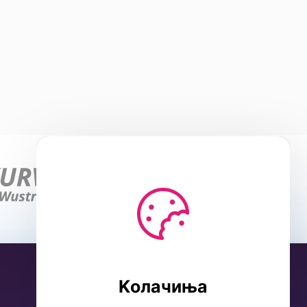
Kолачиња