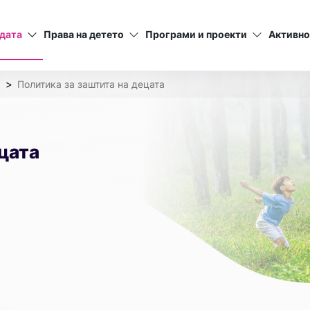
дата
Права на детето
Програми и проекти
Активно
а
Политика за заштита на децата
цата