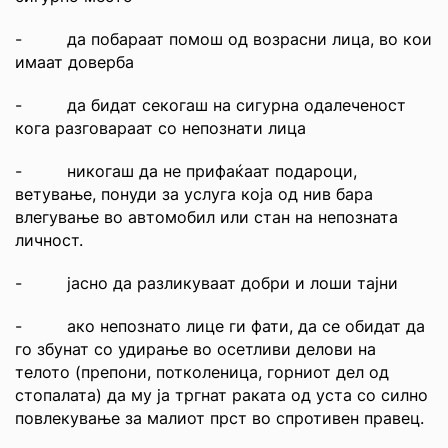
- да побараат помош од возрасни лица, во кои
имаат доверба
- да бидат секогаш на сигурна одалеченост
кога разговараат со непознати лица
- никогаш да не прифаќаат подароци,
ветување, понуди за услуга која од нив бара
влегување во автомобил или стан на непозната
личност.
- јасно да разликуваат добри и лоши тајни
- ако непознато лице ги фати, да се обидат да
го збунат со удирање во осетливи делови на
телото (препони, потколеница, горниот дел од
стопалата) да му ја тргнат раката од уста со силно
повлекување за малиот прст во спротивен правец.