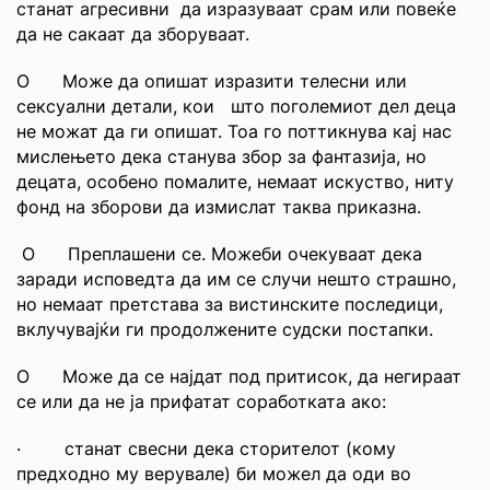
станат агресивни да изразуваат срам или повеќе
да не сакаат да зборуваат.
О Може да опишат изразити телесни или
сексуални детали, кои што поголемиот дел деца
не можат да ги опишат. Тоа го поттикнува кај нас
мислењето дека станува збор за фантазија, но
децата, особено помалите, немаат искуство, ниту
фонд на зборови да измислат таква приказна.
О Преплашени се. Можеби очекуваат дека
заради исповедта да им се случи нешто страшно,
но немаат претстава за вистинските последици,
вклучувајќи ги продолжените судски постапки.
О Може да се најдат под притисок, да негираат
се или да не ја прифатат соработката ако:
· станат свесни дека сторителот (кому
предходно му верувале) би можел да оди во