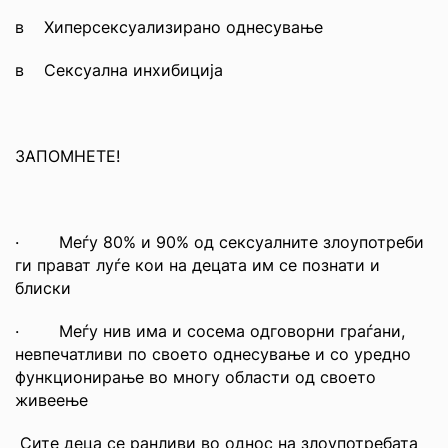
в Хиперсексуализирано однесување
в Сексуална инхибиција
ЗАПОМНЕТЕ!
· Меѓу 80% и 90% од сексуалните злоупотреби
ги прават луѓе кои на децата им се познати и
блиски
· Меѓу нив има и сосема одговорни граѓани,
невпечатливи по своето однесување и со уредно
функционирање во многу области од своето
живеење
Сите деца се ранливи во однос на злоупотребата