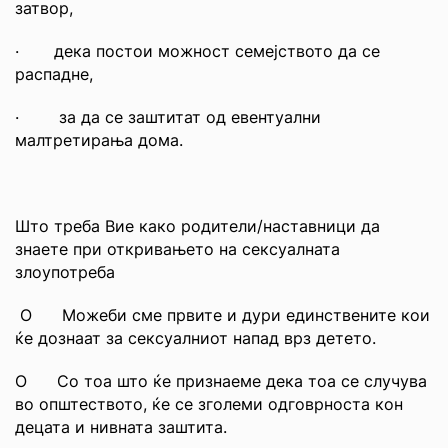
затвор,
· дека постои можност семејството да се
распадне,
· за да се заштитат од евентуални
малтретирања дома.
Што треба Вие како родители/наставници да
знаете при откривањето на сексуалната
злоупотреба
О Можеби сме првите и дури единствените кои
ќе дознаат за сексуалниот напад врз детето.
О Со тоа што ќе признаеме дека тоа се случува
во општеството, ќе се зголеми одговрноста кон
децата и нивната заштита.