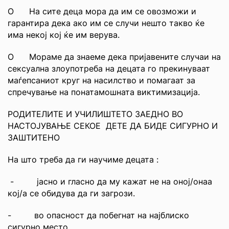
О На сите деца мора да им се овозможи и
гарантира дека ако им се случи нешто такво ќе
има некој кој ќе им верува.
О Мораме да знаеме дека пријавените случаи на
сексуална злоупотреба на децата го прекинуваат
маѓепсаниот круг на насилство и помагаат за
спречување на понатамошната виктимизација.
РОДИТЕЛИТЕ И УЧИЛИШТЕТО ЗАЕДНО ВО
НАСТОЈУВАЊЕ СЕКОЕ ДЕТЕ ДА БИДЕ СИГУРНО И
ЗАШТИТЕНО
На што треба да ги научиме децата :
- јасно и гласно да му кажат не на оној/онаа
кој/а се обидува да ги загрози.
- во опасност да побегнат на најблиско
сигурно место