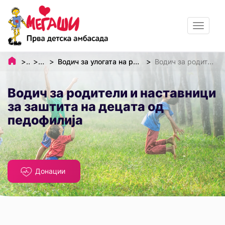
Toggle
navigat
Почетна
Публикации
Водич за улогата на родителите во превенција и справување со насилство во училиштата
Водич за родители и наставници за заштита на децата од педофилија
Водич за родители и наставници
за заштита на децата од
педофилија
Донации