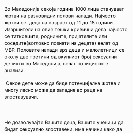
Во Македонија секоја година 1000 лица стануваат
жртви на разновидни полови напади. Најчесто
жртви се деца на возраст од 11 до 18 години.
Извршители на овие тешки кривични дела најчесто
се татковците, роднините, пријателите или
соседите(вогловно познати на децата) велат од
МВР. Половите напади врз деца и малолетници се
околу две третини од вкупниот број сексуални
деликти во Македонија, велат полициските
анализи.
Секое дете може да биде потенцијална жртва и
многу лесно може да западне во раце на
злоставувачи.
Не дозволувајте Вашите деца, Вашите ученици да
бидат сексуално злоставени, има начини како да