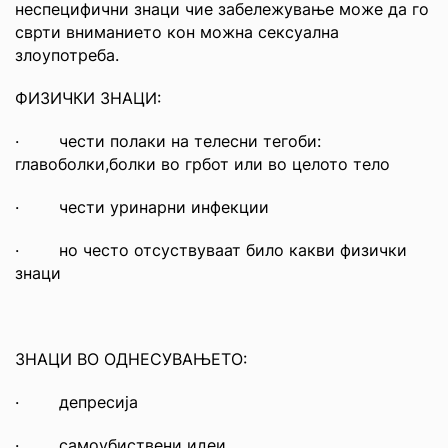
неспецифични знаци чие забележување може да го
сврти вниманието кон можна сексуална
злоупотреба.
ФИЗИЧКИ ЗНАЦИ:
· чести полаки на телесни тегоби:
главоболки,болки во грбот или во целото тело
· чести уринарни инфекции
· но често отсуствуваат било какви физички
знаци
ЗНАЦИ ВО ОДНЕСУВАЊЕТО:
· депресија
· самоубиствени идеи