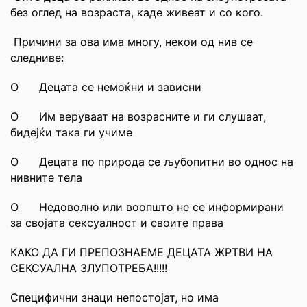
без оглед на возраста, каде живеат и со кого.
Причини за ова има многу, некои од нив се
следниве:
О Децата се немоќни и зависни
О Им веруваат на возрасните и ги слушаат,
бидејќи така ги учиме
О Децата по природа се љубопитни во однос на
нивните тела
О Недоволно или воопшто не се информирани
за својата сексуалност и своите права
КАКО ДА ГИ ПРЕПОЗНАЕМЕ ДЕЦАТА ЖРТВИ НА
СЕКСУАЛНА ЗЛУПОТРЕБА!!!!!
Специфични знаци непостојат, но има