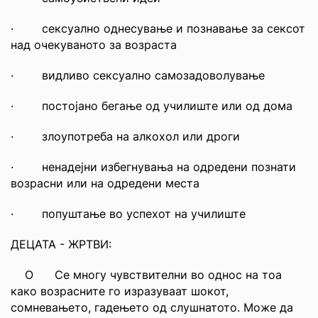
· сексуално однесување и познавање за сексот
над очекуваното за возраста
· видливо сексуално самозадоволување
· постојано бегање од училиште или од дома
· злоупотреба на алкохол или дроги
· ненадејни избегнувања на одредени познати
возрасни или на одредени места
· попуштање во успехот на училиште
ДЕЦАТА - ЖРТВИ:
О Се многу чувствителни во однос на тоа
како возрасните го изразуваат шокот,
сомневањето, гадењето од слушнатото. Може да