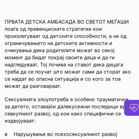
ПРВАТА ДЕТСКА АМБАСАДА ВО СВЕТОТ МЕЃАШИ
поаѓа од превенциските стратегии кои
произлегуваат од детските способности, а не од
ограничувањето на детските активности и
очекувања дека родителите можат во секој
момент да бидат покрај своите деца и да ги
надгледуваат. Тој почива на ставот дека децата
треба да се поучат што можат сами да сторат ако
се најдат во опасна ситуација и со кого за тоа
можат да разговараат.
Сексуалната злоупотреба е особено трауматична
за детето, оставајќи далекусежни последици врз
севкупниот развој, од кои како специфични се
издвојуваат:
в Нарушување во психосексуалниот развој