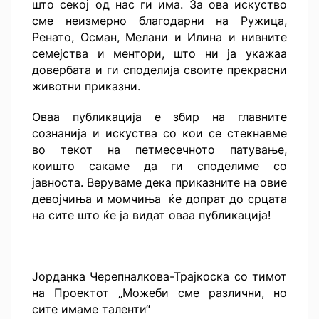
што секој од нас ги има. За ова искуство
сме неизмерно благодарни на Ружица,
Ренато, Осман, Мелани и Илина и нивните
семејства и ментори, што ни ја укажаа
довербата и ги споделија своите прекрасни
животни приказни.
Оваа публикација е збир на главните
сознанија и искуства со кои се стекнавме
во текот на петмесечното патување,
коишто сакаме да ги споделиме со
јавноста. Веруваме дека приказните на овие
девојчиња и момчиња ќе допрат до срцата
на сите што ќе ја видат оваа публикација!
Јорданка Черепналкова-Трајкоска со тимот
на Проектот „Можеби сме различни, но
сите имаме таленти“