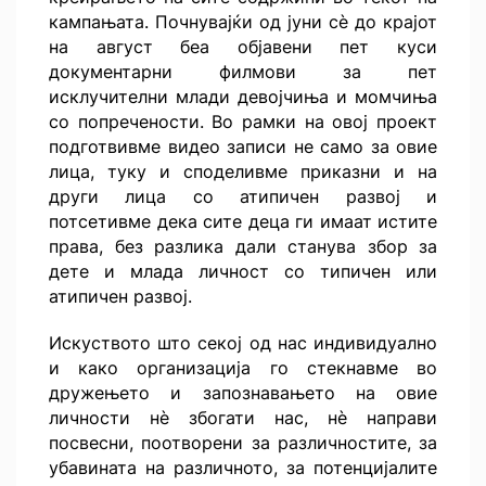
кампањата. Почнувајќи од јуни сè до крајот
на август беа објавени пет куси
документарни филмови за пет
исклучителни млади девојчиња и момчиња
со попречености. Во рамки на овој проект
подготвивме видео записи не само за овие
лица, туку и споделивме приказни и на
други лица со атипичен развој и
потсетивме дека сите деца ги имаат истите
права, без разлика дали станува збор за
дете и млада личност со типичен или
атипичен развој.
Искуството што секој од нас индивидуално
и како организација го стекнавме во
дружењето и запознавањето на овие
личности нѐ збогати нас, нѐ направи
посвесни, поотворени за различностите, за
убавината на различното, за потенцијалите