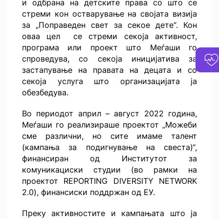
и одбрана на детските права со што се
стреми кон остварување на својата визија
за „Поправеден свет за секое дете“. Кон
оваа цел се стреми секоја активност,
програма или проект што Меѓаши го
спроведува, со секоја иницијатива за
застапување на правата на децата и со
секоја услуга што организацијата ја
обезбедува.
Во периодот април – август 2022 година,
Меѓаши го реализираше проектот „Можеби
сме различни, но сите имаме талент
(кампања за подигнување на свеста)“,
финансиран од Институтот за
комуникациски студии (во рамки на
проектот REPORTING DIVERSITY NETWORK
2.0), финансиски поддржан од ЕУ.
Преку активностите и кампањата што ја