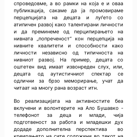
спроведовме, а во рамки на која е и оваа
публикација, сакаме да ја промовираме
перцепцијата на децата и луѓето со
атипичен развој како талентирани личности
и да преминеме од перципирањето на
нивната „попреченост“ кон перцепција на
нивните квалитети и способности како
личности независно од типичноста на
нивниот развој. На пример, децата со
оштетен вид имаат извонреден слух, или,
децата од аутистичниот спектар се
одлични за брзо меморирање, учат да
читаат на многу рана возраст итн.
Во реализацијата на активностите беа
вклучени и волонтерите на Ало Бушавко -
телефонот за деца и млади, чија
подготвеност за работа и младешки дух
додаде дополнителна перспектива во
креирањето на сите содржини во текот на