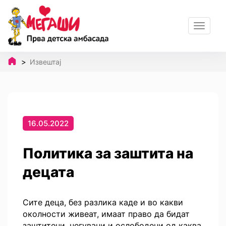
Toggle
navigat
Извештај
16.05.2022
Политика за заштита на
децата
Сите деца, без разлика каде и во какви
околности живеат, имаат право да бидат
заштитени, негувани и ослободени од каква