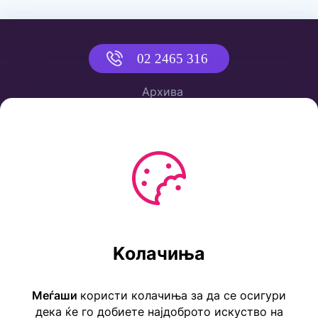
02 2465 316
Архива
Политика за приватност
Услови за користење
Ул. Коста Новаковиќ 22а, Скопје
Kолачиња
Тел: ++389 2 2465 316
E-mail: info@childrensembassy.org.mk
Меѓаши
користи колачиња за да се осигури
дека ќе го добиете најдоброто искуство на