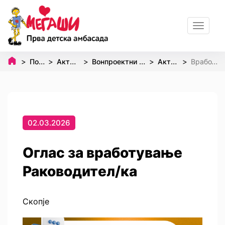
Toggle
navigat
Почетна
Активности
Вонпроектни активности
Активизам
Вработување
02.03.2026
Оглас за вработување
Раководител/ка
Скопје