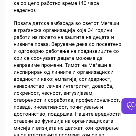
ка со цело работно време (40 часа
неделно).
Првата детска амбасада во светот Меѓаши
е граѓанска организација која 34 години
работи на полето на заштита на децата и
нивните права. Веруваме дека со посветено
и одговорно работење на предизвиците со
кои се соочуваат децата можеме да
направиме промени. Тимот на Меѓаши е
инспириран од личните и организациски
вредности како: емпатија, солидарност,
ненасилство, личен интегритет, доверба,
искреност, чесност, ентузијазам,
отвореност и соработка, професионалност,
правда, иновативност, почитување и
достоинство, поддршка. Нашите вредности
ставени во функција на организациската
мисија и визијата не движат кон креирање
на општествените промени кои се во