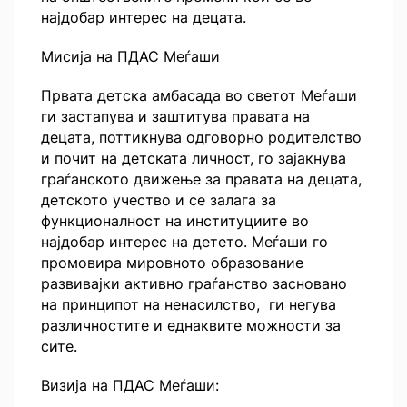
најдобар интерес на децата.
Мисија на ПДАС Меѓаши
Првата детска амбасада во светот Меѓаши
ги застапува и заштитува правата на
децата, поттикнува одговорно родителство
и почит на детската личност, го зајакнува
граѓанското движење за правата на децата,
детското учество и се залага за
функционалност на институциите во
најдобар интерес на детето. Меѓаши го
промовира мировното образование
развивајки активно граѓанство засновано
на принципот на ненасилство, ги негува
различностите и еднаквите можности за
сите.
Визија на ПДАС Меѓаши: