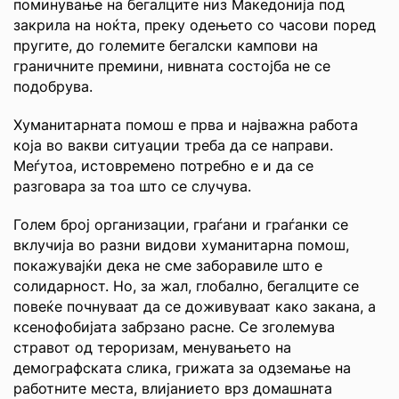
поминување на бегалците низ Македонија под
закрила на ноќта, преку одењето со часови поред
пругите, до големите бегалски кампови на
граничните премини, нивната состојба не се
подобрува.
Хуманитарната помош е прва и најважна работа
која во вакви ситуации треба да се направи.
Меѓутоа, истовремено потребно е и да се
разговара за тоа што се случува.
Голем број организации, граѓани и граѓанки се
вклучија во разни видови хуманитарна помош,
покажувајќи дека не сме заборавиле што е
солидарност. Но, за жал, глобално, бегалците се
повеќе почнуваат да се доживуваат како закана, а
ксенофобијата забрзано расне. Се зголемува
стравот од тероризам, менувањето на
демографската слика, грижата за одземање на
работните места, влијанието врз домашната