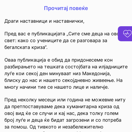
Прочитај повеќе
Драги наставници и наставнички,
Пред вас е публикацијата „Сите сме деца на овој
свет: како со учениците да се разговара за
бегалската криза“.
Овaa публикација е обид да придонесеме кон
разбирањето на тешката состојбата на илјадниците
луѓе кои секој ден минуваат низ Македонија,
блиску до нас и нашето секојдневно живеење. На
многу начини тие се нашето лице и наличје.
Пред неколку месеци или година не можевме ниту
да претпоставуваме дека хуманитарна криза од
овој вид ќе се случи и кај нас, дека толку голем
број луѓе и деца ќе бидат загрозени и со потреба
за помош. Од тивкото и незабележително