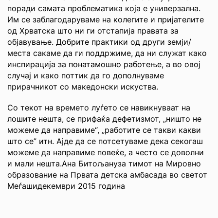
поради самата проблематика која е универзална.
Им се заблагодаруваме на колегите и пријателите
од Хрватска што ни ги отстапија правата за
објавување. Добрите практики од други земји/
места сакаме да ги поддржиме, да ни служат како
инспирација за понатамошно работење, а во овој
случај и како поттик да го дополнуваме
прирачникот со македонски искуства.
Со текот на времето луѓето се навикнуваат на
лошите нешта, се прифаќа дефетизмот, „ништо не
можеме да направиме“, „работите се такви какви
што се” итн. Ајде да се потсетуваме дека секогаш
можеме да направиме повеќе, а често се доволни
и мали нешта.Ана Битољануза тимот на Мировно
образование на Првата детска амбасада во светот
Меѓашидекември 2015 година