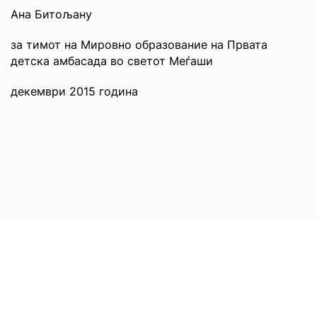
Ана Битољану
за тимот на Мировно образование на Првата
детска амбасада во светот Меѓаши
декември 2015 година