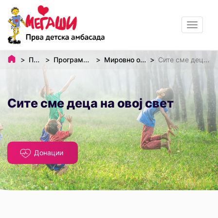
Toggle
navigat
Почетна
Програми и проекти
Мировно образование
Сите сме деца на овој свет
Сите сме деца на овој свет
Донации