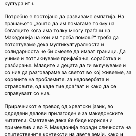
култура итн.
Потребно е постојано да развиваме емпатија. На
прашањето „зошто да им помагаме токму на
бегалците кога има толку многу граѓани на
Македонија на кои им треба помош?“ треба да
потсетуваме дека мултикултуралноста и
солидарноста не би смееле да имаат граници. Да
учиме и поттикнуваме прифаќање, соработка и
разбирање. Младите и децата да ги вклучуваме и
со нив да разговараме за светот во кој живееме, за
корените на проблемите, за недовербата и
стравовите, од каде тие доаѓаат и како да се
справуваат со нив.
Прирачникот е превод од хрватски јазик, во
одредени делови прилагоден е за македонските
читатели. Сметавме дека ќе биде корисен и
применлив и во Р. Македонија поради сличноста на
општествените контексти на двете земји, како и