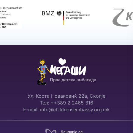
Ул. Коста Новаковиќ 22а, Скопје
Тел: ++389 2 2465 316
E-mail: info@childrensembassy.org.mk