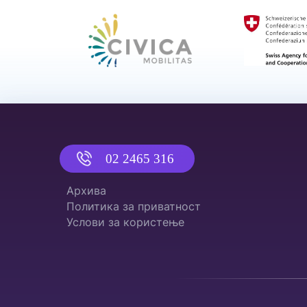
02 2465 316
Архива
Политика за приватност
Услови за користење