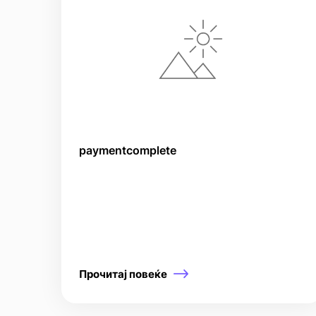
paymentcomplete
Прочитај повеќе