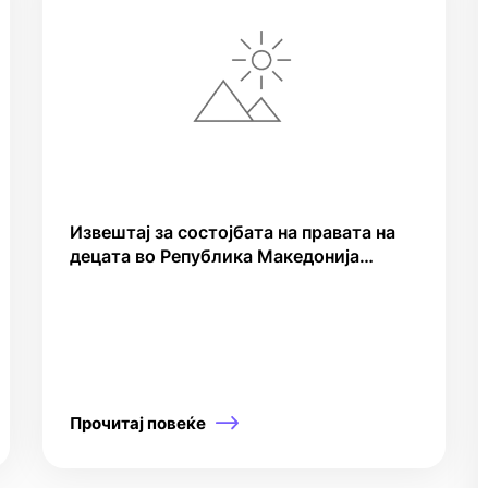
Извештај за состојбата на правата на
децата во Република Македонија
подготвен од Македонската
национална коалиција на невладини
организации за правата на детето
Прочитај повеќе