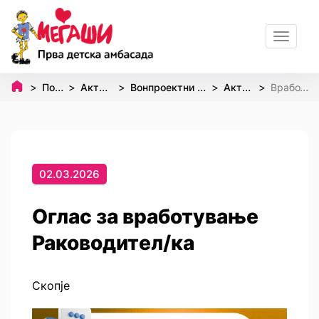
Toggle
navigat
Почетна
Активности
Вонпроектни активности
Активизам
Вработување
02.03.2026
Оглас за вработување
Раководител/ка
Скопје