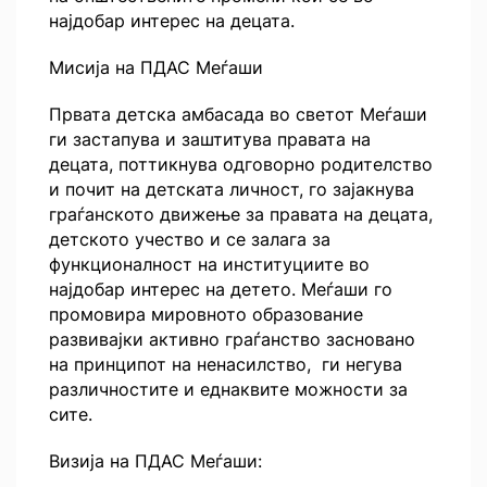
најдобар интерес на децата.
Мисија на ПДАС Меѓаши
Првата детска амбасада во светот Меѓаши
ги застапува и заштитува правата на
децата, поттикнува одговорно родителство
и почит на детската личност, го зајакнува
граѓанското движење за правата на децата,
детското учество и се залага за
функционалност на институциите во
најдобар интерес на детето. Меѓаши го
промовира мировното образование
развивајки активно граѓанство засновано
на принципот на ненасилство, ги негува
различностите и еднаквите можности за
сите.
Визија на ПДАС Меѓаши: