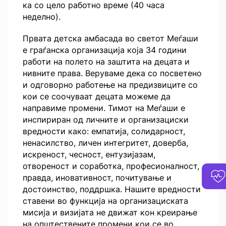
ка со цело работно време (40 часа
неделно).
Првата детска амбасада во светот Меѓаши
е граѓанска организација која 34 години
работи на полето на заштита на децата и
нивните права. Веруваме дека со посветено
и одговорно работење на предизвиците со
кои се соочуваат децата можеме да
направиме промени. Тимот на Меѓаши е
инспириран од личните и организациски
вредности како: емпатија, солидарност,
ненасилство, личен интегритет, доверба,
искреност, чесност, ентузијазам,
отвореност и соработка, професионалност,
правда, иновативност, почитување и
достоинство, поддршка. Нашите вредности
ставени во функција на организациската
мисија и визијата не движат кон креирање
на општествените промени кои се во