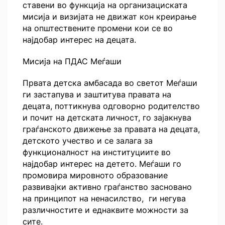
ставени во функција на организациската
мисија и визијата не движат кон креирање
на општествените промени кои се во
најдобар интерес на децата.
Мисија на ПДАС Меѓаши
Првата детска амбасада во светот Меѓаши
ги застапува и заштитува правата на
децата, поттикнува одговорно родителство
и почит на детската личност, го зајакнува
граѓанското движење за правата на децата,
детското учество и се залага за
функционалност на институциите во
најдобар интерес на детето. Меѓаши го
промовира мировното образование
развивајки активно граѓанство засновано
на принципот на ненасилство, ги негува
различностите и еднаквите можности за
сите.