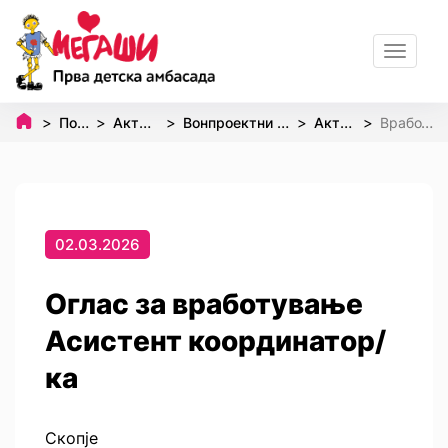
Toggle
navigat
Почетна
Активности
Вонпроектни активности
Активизам
Вработување
02.03.2026
Оглас за вработување
Асистент координатор/
ка
Скопје