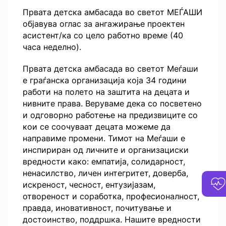
Првата детска амбасада во светот МЕЃАШИ
објавува оглас за ангажирање проектен
асистент/ка со цело работно време (40
часа неделно).
Првата детска амбасада во светот Меѓаши
е граѓанска организација која 34 години
работи на полето на заштита на децата и
нивните права. Веруваме дека со посветено
и одговорно работење на предизвиците со
кои се соочуваат децата можеме да
направиме промени. Тимот на Меѓаши е
инспириран од личните и организациски
вредности како: емпатија, солидарност,
ненасилство, личен интегритет, доверба,
искреност, чесност, ентузијазам,
отвореност и соработка, професионалност,
правда, иновативност, почитување и
достоинство, поддршка. Нашите вредности