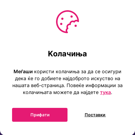
Ул. Коста Новаковиќ 22а, Скопје
Kолачиња
Тел: ++389 2 2465 316
E-mail: info@childrensembassy.org.mk
Меѓаши
користи колачиња за да се осигури
дека ќе го добиете најдоброто искуство на
нашата веб-страница. Повеќе информации за
колачињата можете да најдете
тука
.
Прифати
Поставки
Прва детска амбасада во светот Меѓаши 2025 ©
Сите права се задржани