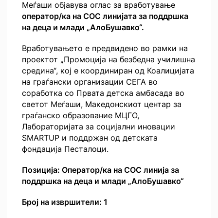
Меѓаши објавува оглас за вработување
оператор/ка на СОС линијата за поддршка
на деца и млади „АлоБушавко“.
Вработувањето е предвидено во рамки на
проектот
„
Промоција на безбедна училишна
средина“, кој е координиран од Коалицијата
на граѓански организации СЕГА во
соработка со Првата детска амбасада во
светот Меѓаши, Македонскиот центар за
граѓанско образование МЦГО,
Лабораторијата за социјални иновации
SMARTUP и поддржан од детската
фондација Песталоци.
Позиција: Оператор/ка на
СОС линија за
поддршка на деца и млади „АлоБушавко“
Број на извршители: 1