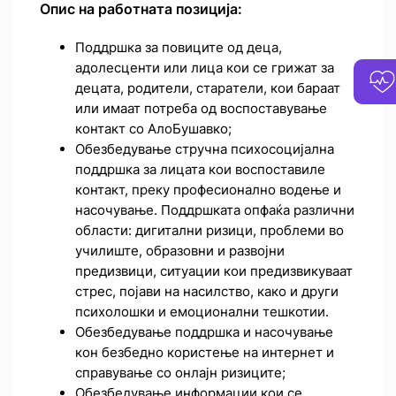
Опис на работната позиција:
Поддршка за повиците од деца,
адолесценти или лица кои се грижат за
децата, родители, старaтели, кои бараат
или имаат потреба од воспоставување
контакт со АлоБушавко;
Обезбедување стручна психосоцијална
поддршка за лицата кои воспоставиле
контакт, преку професионално водење и
насочување. Поддршката опфаќа различни
области: дигитални ризици, проблеми во
училиште, образовни и развојни
предизвици, ситуации кои предизвикуваат
стрес, појави на насилство, како и други
психолошки и емоционални тешкотии.
Обезбедување поддршка и насочување
кон безбедно користење на интернет и
справување со онлајн ризиците;
Обезбедување информации кои се