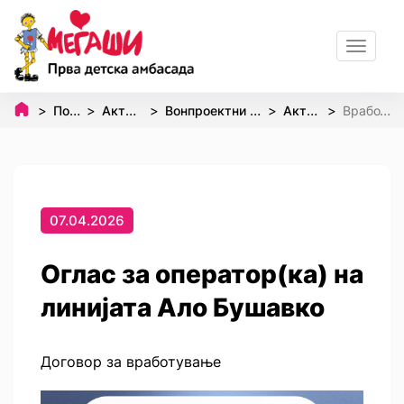
Toggle
navigat
Почетна
Активности
Вонпроектни активности
Активизам
Вработување
07.04.2026
Оглас за оператор(ка) на
линијата Ало Бушавко
Договор за вработување