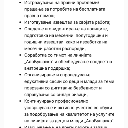
Истражување на правни проблеми/
прашања за потребите на бесплатната
правна помош;
Изготвување извештаи за својата работа;
Следење и евидентирање на повиците,
подготовка на месечни, полугодишни и
годишни извештаи, како и изработка на
месечни работни распореди;
Соработка со тимот на линијата
„АлоБушавко“ и обезбедување соодветна
внатрешна поддршка;
Организирање и спроведување
едукативни сесии со деца и млади за теми
поврзани со дигитална безбедност и
справување со онлајн ризици;
Континуирано професионално
усовршување и активно учество во обуки
за подобрување на квалитетот на услугите
на линијата за деца и млади „АлоБушавко“.
Извршување и на други работни задачи