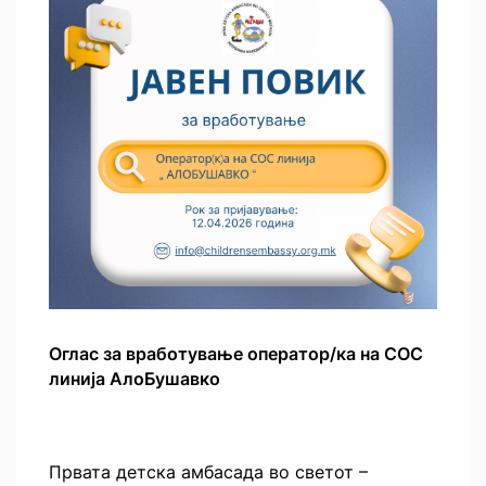
Оглас за вработување оператор/ка на СОС
линија АлоБушавко
Првата детска амбасада во светот –