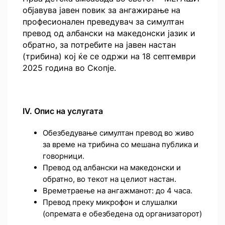
објавува јавен повик за ангажирање на
професионален преведувач за симултан
превод од албански на македонски јазик и
обратно, за потребите на јавен настан
(трибина) кој ќе се одржи на 18 септември
2025 година во Скопје.
IV
. Опис на услугата
Обезбедување симултан превод во живо
за време на трибина со мешана публика и
говорници.
Превод од албански на македонски и
обратно, во текот на целиот настан.
Времетраење на ангажманот: до 4 часа.
Превод преку микрофон и слушалки
(опремата е обезбедена од организаторот)