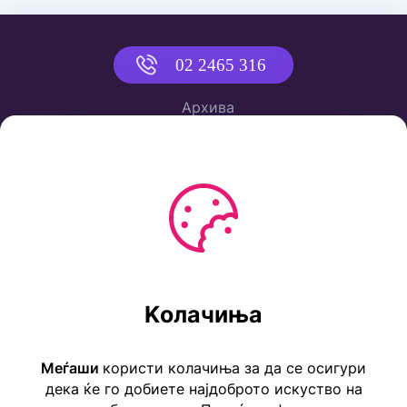
02 2465 316
Архива
Политика за приватност
Услови за користење
Ул. Коста Новаковиќ 22а, Скопје
Kолачиња
Тел: ++389 2 2465 316
E-mail: info@childrensembassy.org.mk
Меѓаши
користи колачиња за да се осигури
дека ќе го добиете најдоброто искуство на