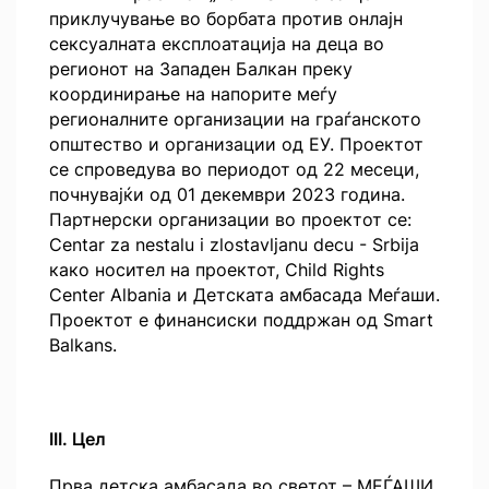
приклучување во борбата против онлајн
сексуалната експлоатација на деца во
регионот на Западен Балкан преку
координирање на напорите меѓу
регионалните организации на граѓанското
општество и организации од ЕУ. Проектот
се спроведува во периодот од 22 месеци,
почнувајќи од 01 декември 2023 година.
Партнерски организации во проектот се:
Centar za nestalu i zlostavljanu decu - Srbija
како носител на проектот, Child Rights
Center Albania и Детската амбасада Меѓаши.
Проектот е финансиски поддржан од Smart
Balkans.
III. Цел
Прва детска амбасада во светот – МЕЃАШИ