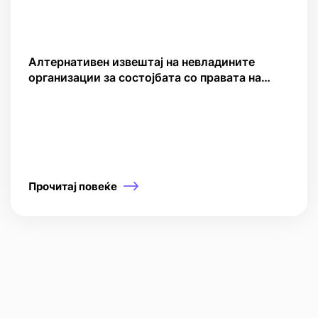
Алтернативен извештај на невладините
организации за состојбата со правата на
децата во Македонија
Прочитај повеќе