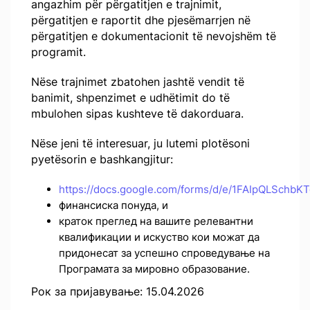
angazhim për përgatitjen e trajnimit,
përgatitjen e raportit dhe pjesëmarrjen në
përgatitjen e dokumentacionit të nevojshëm të
programit.
Nëse trajnimet zbatohen jashtë vendit të
banimit, shpenzimet e udhëtimit do të
mbulohen sipas kushteve të dakorduara.
Nëse jeni të interesuar, ju lutemi plotësoni
pyetësorin e bashkangjitur:
https://docs.google.com/forms/d/e/1FAIpQLSc
финансиска понуда, и
краток преглед на вашите релевантни
квалификации и искуство кои можат да
придонесат за успешно спроведување на
Програмата за мировно образование.
Рок за пријавување: 15.04.2026