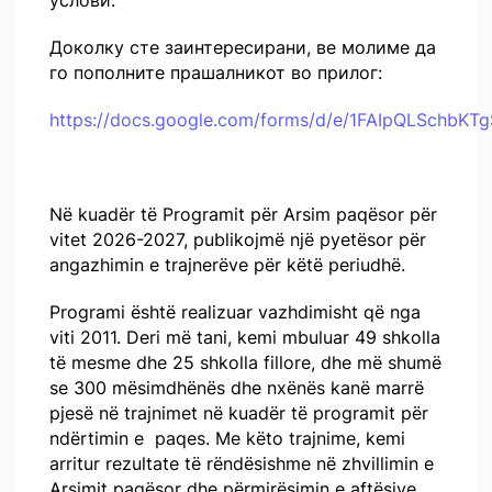
услови.
Доколку сте заинтересирани, ве молиме да
го пополните прашалникот во прилог:
https://docs.google.com/forms/d/e/1FAIpQLSchb
Në kuadër të Programit për Arsim paqësor për
vitet 2026-2027, publikojmë një pyetësor për
angazhimin e trajnerëve për këtë periudhë.
Programi është realizuar vazhdimisht që nga
viti 2011. Deri më tani, kemi mbuluar 49 shkolla
të mesme dhe 25 shkolla fillore, dhe më shumë
se 300 mësimdhënës dhe nxënës kanë marrë
pjesë në trajnimet në kuadër të programit për
ndërtimin e paqes. Me këto trajnime, kemi
arritur rezultate të rëndësishme në zhvillimin e
Arsimit paqësor dhe përmirësimin e aftësive