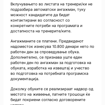
Вклучувањето во листата на тренери/ки не
подразбира автоматски ангажман, туку
можност кандидатите да бидат
контактирани во согласност со
конкретните потреби на програмата и
достапноста на тренерите/ките.
Ангажманите се платени. Предвиденот
надоместок изнесува 10.800 денари нето по
работен ден за спроведување обука.
Дополнително, се признава уште еден
работен ден по ангажман за подготовка на
обуката, изработка на извештај и учество
во подготовка на потребната програмска
документација.
Доколку обуките се реализираат надвор од
местото на живеење, патните трошоци ќе
бидат покриени согласно договорените