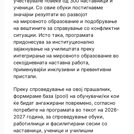
учествувале повеќе од 300 наставници и
ученици. Со овие обуки постигнавме
значајни резултати во развојот
на мировното образование и подобрување
на вештините за справување со конфликтни
ситуации. Исто така, програмата
придонесува за институционално
зајакнување на училиштата преку
интегрирање на мировното образование во
секојдневната наставна работа,
применувајќи инклузивни и превентивни
пристапи.
Преку спроведување на овој прашалник,
формираме база (pool) на обучувачи/ки кои
ќе бидат ангажирани повремено, согласно
потребите на програмата во текот на 2026-
2027 година, за спроведување обуки,
работилници и фасилитирани сесии со
наставници, ученици и училишни