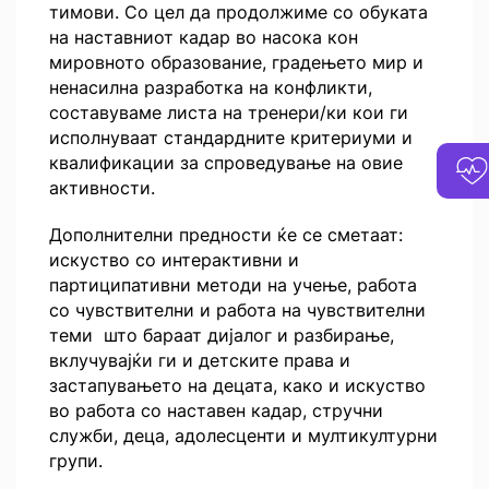
тимови. Со цел да продолжиме со обуката
на наставниот кадар во насока кон
мировното образование, градењето мир и
ненасилна разработка на конфликти,
составуваме листа на тренери/ки кои ги
исполнуваат стандардните критериуми и
квалификации за спроведување на овие
активности.
Дополнителни предности ќе се сметаат:
искуство со интерактивни и
партиципативни методи на учење, работа
со чувствителни и работа на чувствителни
теми што бараат дијалог и разбирање,
вклучувајќи ги и детските права и
застапувањето на децата, како и искуство
во работа со наставен кадар, стручни
служби, деца, адолесценти и мултикултурни
групи.