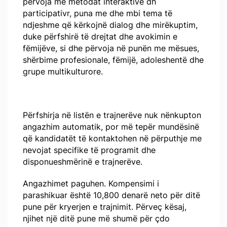
përvoja me metodat interaktive dh
participativr, puna me dhe mbi tema të
ndjeshme që kërkojnë dialog dhe mirëkuptim,
duke përfshirë të drejtat dhe avokimin e
fëmijëve, si dhe përvoja në punën me mësues,
shërbime profesionale, fëmijë, adoleshentë dhe
grupe multikulturore.
Përfshirja në listën e trajnerëve nuk nënkupton
angazhim automatik, por më tepër mundësinë
që kandidatët të kontaktohen në përputhje me
nevojat specifike të programit dhe
disponueshmërinë e trajnerëve.
Angazhimet paguhen. Kompensimi i
parashikuar është 10,800 denarë neto për ditë
pune për kryerjen e trajnimit. Përveç kësaj,
njihet një ditë pune më shumë për çdo