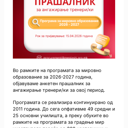
Во рамките на програмата за мировно
образование за 2026-2027 година,
објавуваме анкетен прашалник за
ангажирање тренери/ки за овој период.
Програмата се реализира континуирано од
2011 година. До сега опфативме 49 средни и
25 основни училишта, а преку обуките во
рамките на програмата за градење мир