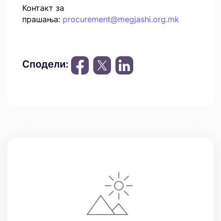
Контакт за
прашања:
procurement@megjashi.org.mk
Сподели: