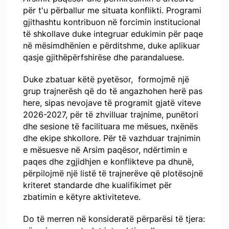
për t'u përballur me situata konflikti. Programi
gjithashtu kontribuon në forcimin institucional
të shkollave duke integruar edukimin për paqe
në mësimdhënien e përditshme, duke aplikuar
qasje gjithëpërfshirëse dhe parandaluese.
Duke zbatuar këtë pyetësor, formojmë një
grup trajnerësh që do të angazhohen herë pas
here, sipas nevojave të programit gjatë viteve
2026-2027, për të zhvilluar trajnime, punëtori
dhe sesione të facilituara me mësues, nxënës
dhe ekipe shkollore. Për të vazhduar trajnimin
e mësuesve në Arsim paqësor, ndërtimin e
paqes dhe zgjidhjen e konflikteve pa dhunë,
përpilojmë një listë të trajnerëve që plotësojnë
kriteret standarde dhe kualifikimet për
zbatimin e këtyre aktiviteteve.
Do të merren në konsideratë përparësi të tjera: