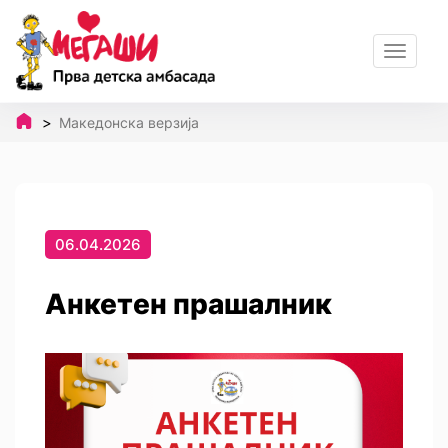
Toggle
navigat
Македонска верзија
06.04.2026
Анкетен прашалник